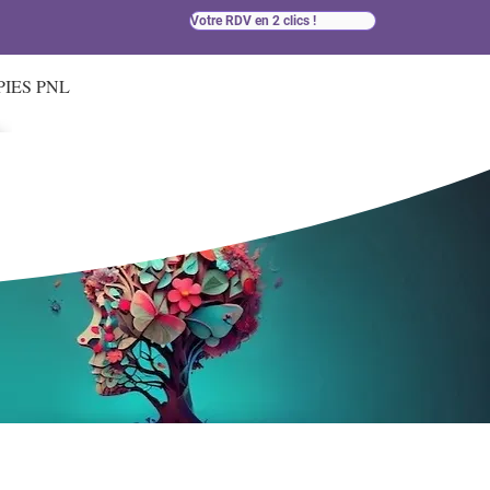
Votre RDV en 2 clics !
IES PNL