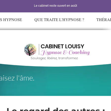
Le cabinet reste ouvert en août
ES HYPNOSE
QUE TRAITE L'HYPNOSE ?
THÉRAP
CABINET LOUISY
Hypnose & Coaching
Soulagez, libérez, transformez
aisez l'âme.